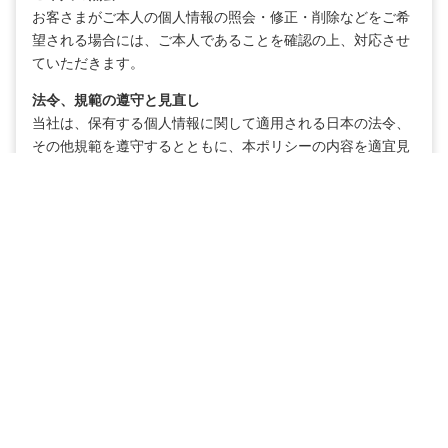
お客さまがご本人の個人情報の照会・修正・削除などをご希
望される場合には、ご本人であることを確認の上、対応させ
ていただきます。
法令、規範の遵守と見直し
当社は、保有する個人情報に関して適用される日本の法令、
その他規範を遵守するとともに、本ポリシーの内容を適宜見
直し、その改善に努めます。
お問い合せ
当社の個人情報の取扱に関するお問い合せは下記までご連絡
ください。
イノベストメント株式会社
神奈川県横浜市中区北仲通5-57-2 KITANAKA BRICK&WHITE
BRICK South ニサンカイ
Mail: contract_dep@innovestment.co.jp