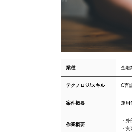
業種
金融
テクノロジ/スキル
C言
案件概要
運用
・外
作業概要
・実