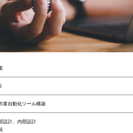
業
語
作業自動化ツール構築
部設計、内部設計
装