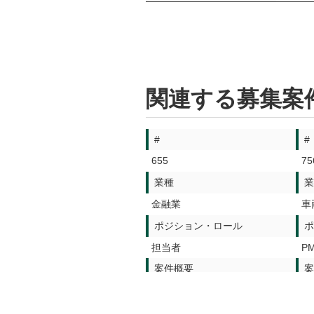
関連する募集案
#
#
655
75
業種
業
金融業
車
ポジション・ロール
ポ
担当者
P
案件概要
案
セキュリティシステム維持管理
セ