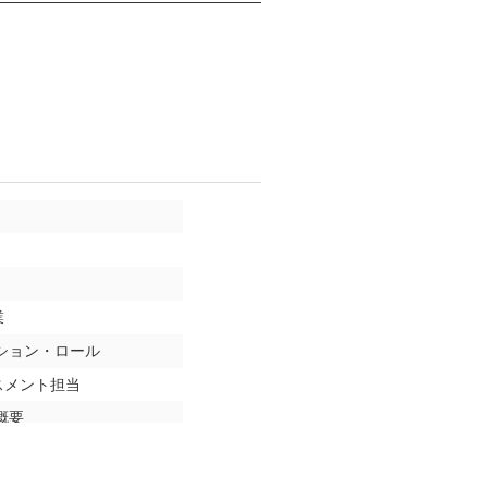
業
ション・ロール
スメント担当
概要
ュリティテスト