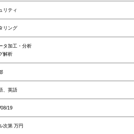
ュリティ
タリング
ータ加工・分析
グ解析
都
語、英語
/08/19
ル次第
万円