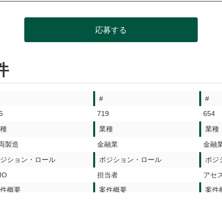
応募する
件
#
#
6
719
654
種
業種
業種
両製造
金融業
金融
ジション・ロール
ポジション・ロール
ポジ
MO
担当者
アセ
件概要
案件概要
案件
キュリティ対策支援
セキュリティ部門支援
セキ