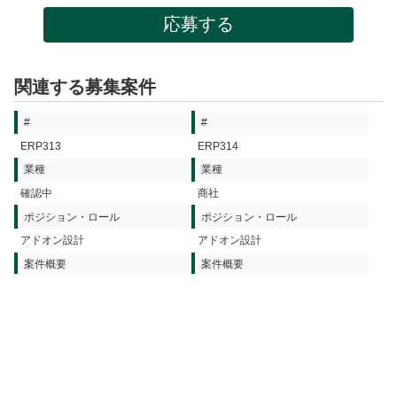
応募する
関連する募集案件
#
#
ERP313
ERP314
業種
業種
確認中
商社
ポジション・ロール
ポジション・ロール
アドオン設計
アドオン設計
案件概要
案件概要
S/4HANA 導入
SAP 導入
詳細を見る
詳細を見る
#
#
ERP452
ERP272