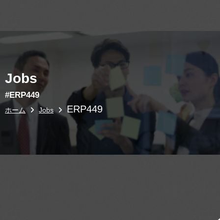
Jobs
#ERP449
ERP449
ホーム
Jobs