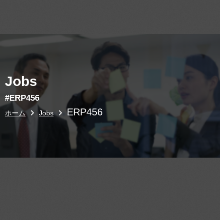
Jobs
#ERP456
ERP456
ホーム
Jobs