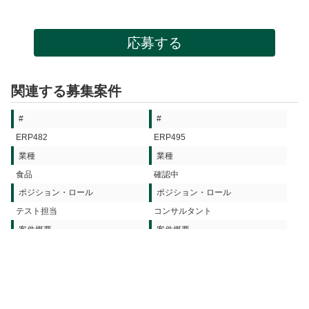
応募する
関連する募集案件
#
#
ERP482
ERP495
業種
業種
食品
確認中
ポジション・ロール
ポジション・ロール
テスト担当
コンサルタント
案件概要
案件概要
S/4HANA 導入
S/4HANA 導入
詳細を見る
詳細を見る
#